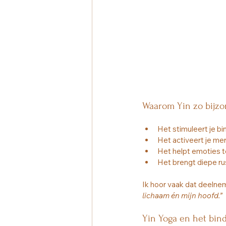
Waarom Yin zo bijzon
Het stimuleert je b
Het activeert je me
Het helpt emoties t
Het brengt diepe rus
Ik hoor vaak dat deelnem
lichaam én mijn hoofd.”
Yin Yoga en het bin