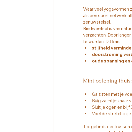
Waar veel yogavormen zich
als een soort netwerk all
zenuwstelsel.
Bindweefsel is van natur
verzachten. Door langer 
te worden. Dit kan:
stijfheid verminde
doorstroming ver
oude spanning en
Mini-oefening thuis: 
Ga zitten met je voe
Buig zachtjes naar 
Sluit je ogen en blij
Voel de stretch in j
Tip: gebruik een kussen o