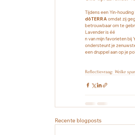
Tijdens een Yin-houding 
dōTERRA
 omdat zij ge
betrouwbaar om te gebru
Lavender is éé
n van mijn favorieten bij
ondersteunt je zenuwstels
een druppel aan op je po
Reflectievraag: 
Welke span
Recente blogposts