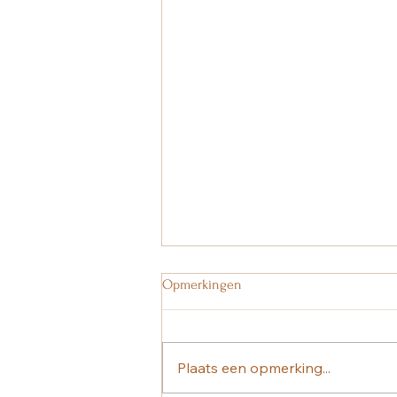
Opmerkingen
Plaats een opmerking...
DIY: Yoga Mat Spray