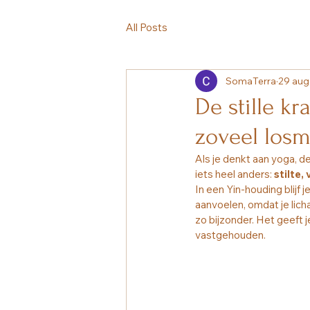
All Posts
SomaTerra
29 aug
De stille k
zoveel losm
Als je denkt aan yoga, d
iets heel anders: 
stilte,
In een Yin-houding blijf 
aanvoelen, omdat je licha
zo bijzonder. Het geeft 
vastgehouden.