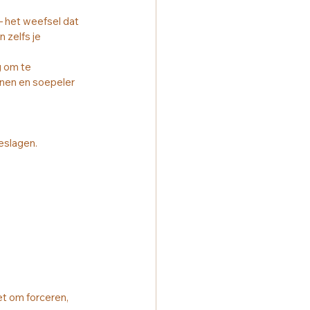
– het weefsel dat 
 zelfs je 
g om te 
enen en soepeler 
eslagen.
et om forceren, 