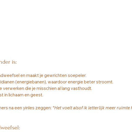
der is:
indweefsel en maakt je gewrichten soepeler.
ridianen (energiebanen), waardoor energie beter stroomt.
e verwerken die je misschien al lang vasthoudt.
t in lichaam en geest.
ers na een yinles zeggen: 
“Het voelt alsof ik letterlijk meer ruimte 
dweefsel: