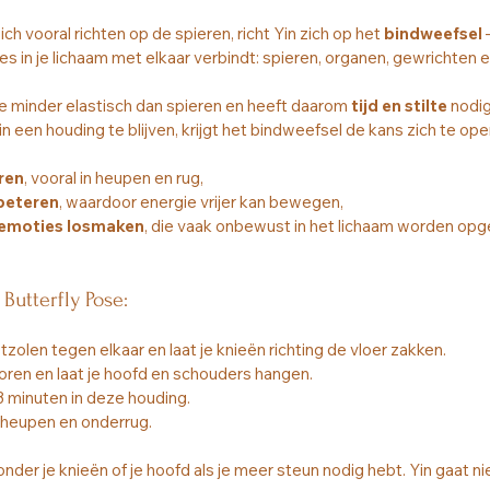
 vooral richten op de spieren, richt Yin zich op het 
bindweefsel
 
es in je lichaam met elkaar verbindt: spieren, organen, gewrichten en
e minder elastisch dan spieren en heeft daarom 
tijd en stilte
 nodi
in een houding te blijven, krijgt het bindweefsel de kans zich te op
ren
, vooral in heupen en rug,
beteren
, waardoor energie vrijer kan bewegen,
 emoties losmaken
, die vaak onbewust in het lichaam worden opg
Butterfly Pose:
tzolen tegen elkaar en laat je knieën richting de vloer zakken.
voren en laat je hoofd en schouders hangen.
f 3 minuten in deze houding.
e heupen en onderrug.
nder je knieën of je hoofd als je meer steun nodig hebt. Yin gaat ni