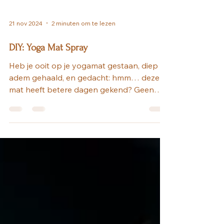
21 nov 2024
2 minuten om te lezen
DIY: Yoga Mat Spray
Heb je ooit op je yogamat gestaan, diep
adem gehaald, en gedacht: hmm… deze
mat heeft betere dagen gekend? Geen
zorgen, ik heb iets...