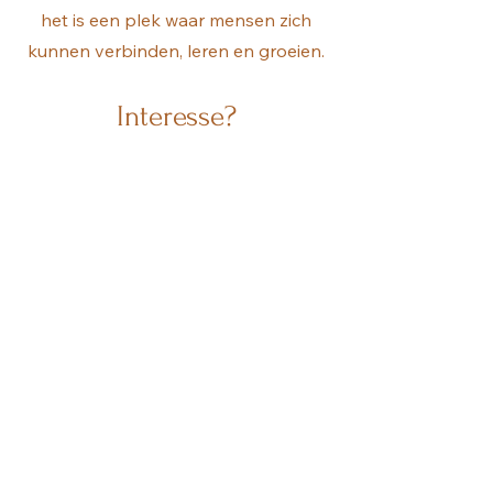
het is een plek waar mensen zich
kunnen verbinden, leren en groeien.
Interesse?
Neem vandaag nog contact met me
op voor meer informatie,
beschikbaarheid en prijzen, of om
een bezichtiging te plannen.
Ik kijk ernaar uit om samen te werken
en je te helpen een onvergetelijke
ervaring te bieden.